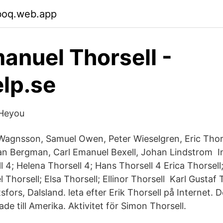
oboq.web.app
anuel Thorsell -
lp.se
 Heyou
Wagnsson, Samuel Owen, Peter Wieselgren, Eric Thor
an Bergman, Carl Emanuel Bexell, Johan Lindstrom I
l 4; Helena Thorsell 4; Hans Thorsell 4 Erica Thorsel
 Thorsell; Elsa Thorsell; Ellinor Thorsell Karl Gustaf
tsfors, Dalsland. leta efter Erik Thorsell på Internet.
e till Amerika. Aktivitet för Simon Thorsell.