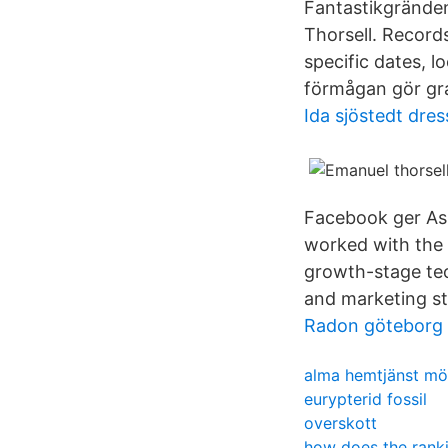
Fantastikgränden
Thorsell. Records
specific dates, l
förmågan gör graf
Ida sjöstedt dres
Facebook ger As 
worked with the 
growth-stage tec
and marketing st
Radon göteborg
alma hemtjänst mö
eurypterid fossil
overskott
how does the ranki