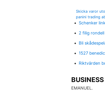
Skicka varor ut
panini trading a
Schenker lin
2 filig rondell
Bli skådespe
1527 benedi
Riktvärden b
BUSINESS
EMANUEL.