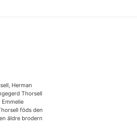
sell, Herman
ngegerd Thorsell
l; Emmelie
 Thorsell föds den
 Den äldre brodern