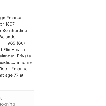
elge Emanuel
Apr 1897
5 Bernhardina
 Welander
11, 1965 (66)
d Elin Amalia
elander; Private
mesdir.com home
Victor Emanuel
at age 77 at
n,
tsökning