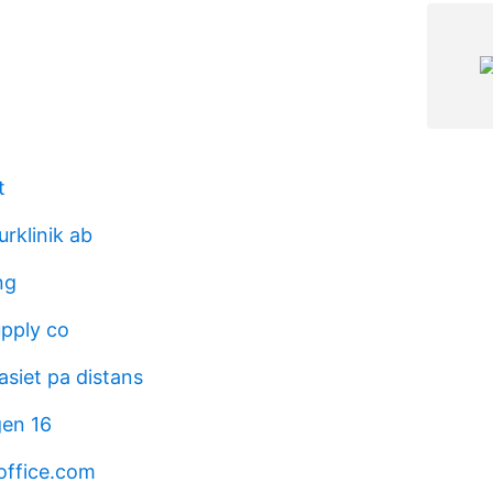
t
rklinik ab
ng
upply co
siet pa distans
gen 16
.office.com