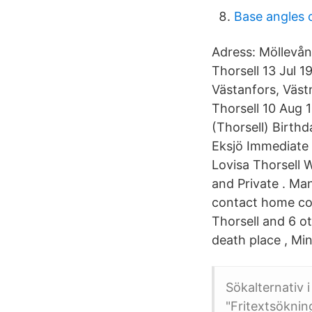
Base angles o
Adress: Möllevån
Thorsell 13 Jul 
Västanfors, Väst
Thorsell 10 Aug 
(Thorsell) Birthd
Eksjö Immediate 
Lovisa Thorsell 
and Private . M
contact home con
Thorsell and 6 o
death place , Mi
Sökalternativ i
"Fritextsöknin