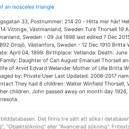
f an isosceles triangle
gsgatan 33, Postnummer: 214 20 - Hitta mer här! H
1914 Vittinge, Västmanland, Sweden Ture Thorsell 19 
manland, Sweden - 09 Jul 1898 last edited 7 Dec 201
1892 Onsjö, Västanfors, Sweden - 12 Dec 1910 Britta
ate: April 04, 1899: Birthplace: Vetlanda: Death: June 
Family: Daughter of Carl August Emanuel Thorsell an
Wife of Arvid Edvard Welander Mother of Ulla Britta W
anaged by: Private User Last Updated: 2006-2017 na
tact They had 8 children: Walter Winfield Thorsell, 
ther children. John passed away on month day 1926, 
nnesota.
 bilddatabasen. Det finns tre sätt att söka i database
g", "Objektsökning" eller "Avancerad sökning". Fritex