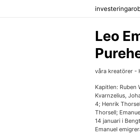
investeringar
Leo Em
Purehe
våra kreatörer -
Kapitlen: Ruben 
Kvarnzelius, Joh
4; Henrik Thorsel
Thorsell; Emanuel
14 januari i Beng
Emanuel emigrerad