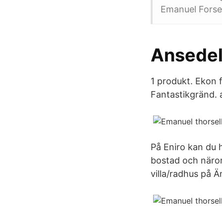
Emanuel Forsel
Ansedel
1 produkt. Ekon 
Fantastikgränd. 
På Eniro kan du 
bostad och närom
villa/radhus på 