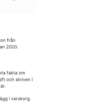
kon från
san 2020.
nta fakta om
ft och skriven i
är.
ägg i varukorg.