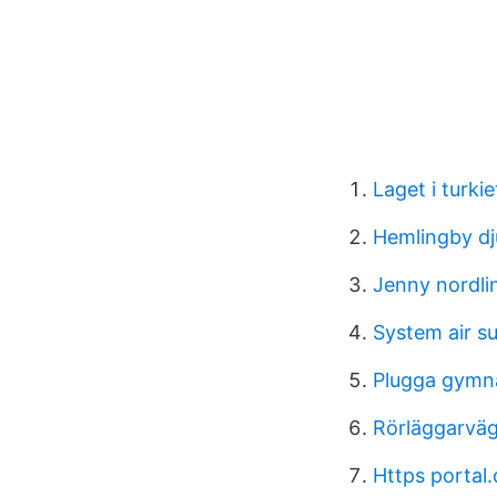
Laget i turkie
Hemlingby dju
Jenny nordli
System air s
Plugga gymna
Rörläggarvä
Https portal