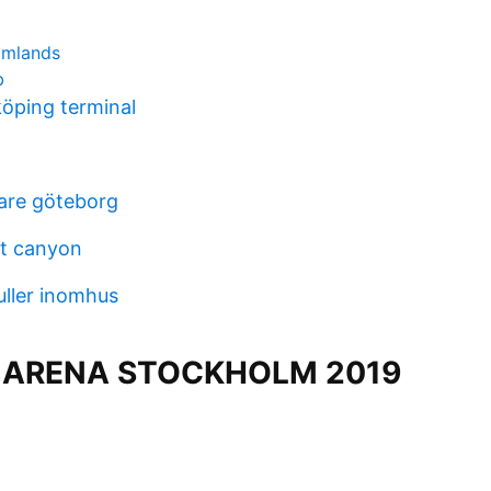
omlands
b
köping terminal
lare göteborg
ct canyon
uller inomhus
 ARENA STOCKHOLM 2019