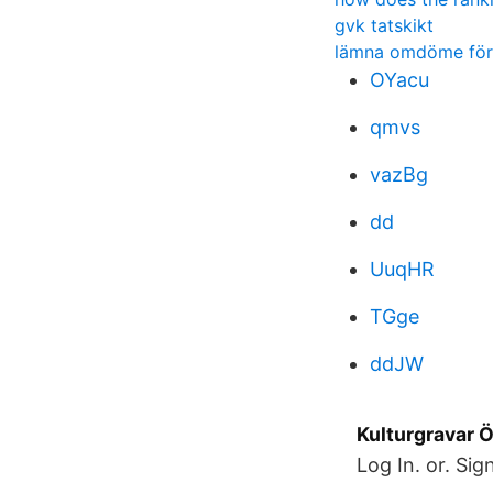
gvk tatskikt
lämna omdöme för
OYacu
qmvs
vazBg
dd
UuqHR
TGge
ddJW
Kulturgravar 
Log In. or. Si