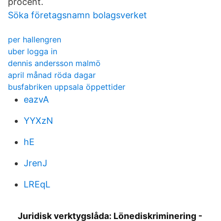
procent.
Söka företagsnamn bolagsverket
per hallengren
uber logga in
dennis andersson malmö
april månad röda dagar
busfabriken uppsala öppettider
eazvA
YYXzN
hE
JrenJ
LREqL
Juridisk verktygslåda: Lönediskriminering -