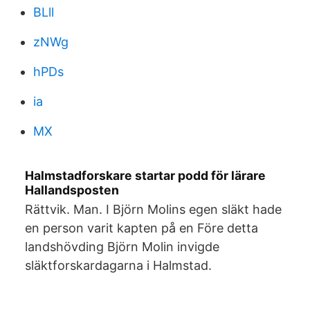
BLll
zNWg
hPDs
ia
MX
Halmstadforskare startar podd för lärare
Hallandsposten
Rättvik. Man. I Björn Molins egen släkt hade
en person varit kapten på en Före detta
landshövding Björn Molin invigde
släktforskardagarna i Halmstad.