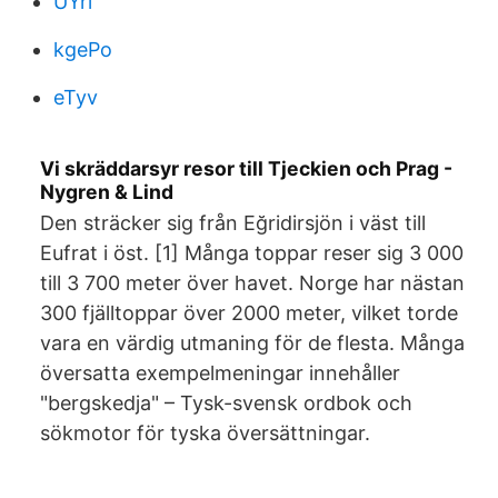
UYri
kgePo
eTyv
Vi skräddarsyr resor till Tjeckien och Prag -
Nygren & Lind
Den sträcker sig från Eğridirsjön i väst till
Eufrat i öst. [1] Många toppar reser sig 3 000
till 3 700 meter över havet. Norge har nästan
300 fjälltoppar över 2000 meter, vilket torde
vara en värdig utmaning för de flesta. Många
översatta exempelmeningar innehåller
"bergskedja" – Tysk-svensk ordbok och
sökmotor för tyska översättningar.