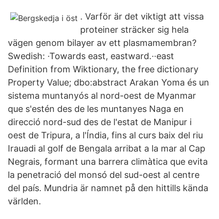
. Varför är det viktigt att vissa
proteiner sträcker sig hela
vägen genom bilayer av ett plasmamembran?
Swedish: ·Towards east, eastward.··east
Definition from Wiktionary, the free dictionary
Property Value; dbo:abstract Arakan Yoma és un
sistema muntanyós al nord-oest de Myanmar
que s'estén des de les muntanyes Naga en
direcció nord-sud des de l'estat de Manipur i
oest de Tripura, a l'Índia, fins al curs baix del riu
Irauadi al golf de Bengala arribat a la mar al Cap
Negrais, formant una barrera climàtica que evita
la penetració del monsó del sud-oest al centre
del país. Mundria är namnet på den hittills kända
världen.