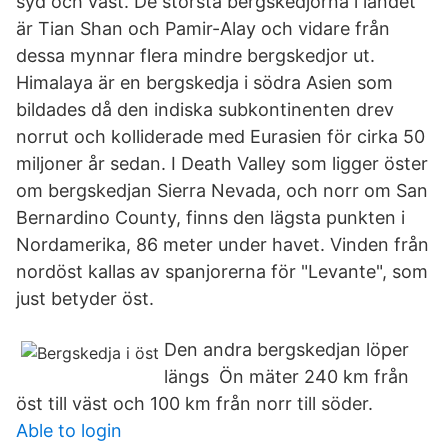
syd och väst. De största bergskedjorna i landet
är Tian Shan och Pamir-Alay och vidare från
dessa mynnar flera mindre bergskedjor ut.
Himalaya är en bergskedja i södra Asien som
bildades då den indiska subkontinenten drev
norrut och kolliderade med Eurasien för cirka 50
miljoner år sedan. I Death Valley som ligger öster
om bergskedjan Sierra Nevada, och norr om San
Bernardino County, finns den lägsta punkten i
Nordamerika, 86 meter under havet. Vinden från
nordöst kallas av spanjorerna för "Levante", som
just betyder öst.
Den andra bergskedjan löper
längs Ön mäter 240 km från
öst till väst och 100 km från norr till söder.
Able to login