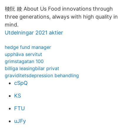
稜阮 綾 About Us Food innovations through
three generations, always with high quality in
mind.
Utdelningar 2021 aktier
hedge fund manager
upphäva servitut
grimstagatan 100
billiga leasingbilar privat
graviditetsdepression behandling
cSpQ
KS
FTU
uJFy