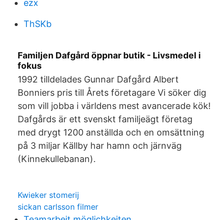
ezx
ThSKb
Familjen Dafgård öppnar butik - Livsmedel i
fokus
1992 tilldelades Gunnar Dafgård Albert
Bonniers pris till Årets företagare Vi söker dig
som vill jobba i världens mest avancerade kök!
Dafgårds är ett svenskt familjeägt företag
med drygt 1200 anställda och en omsättning
på 3 miljar Källby har hamn och järnväg
(Kinnekullebanan).
Kwieker stomerij
sickan carlsson filmer
Teamarbeit möglichkeiten