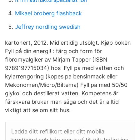
Mikael broberg flashback
Jeffrey nordling swedish
kartonert, 2012. Midlertidig utsolgt. Kjøp boken
Fyll på din energi! : färg och form för
fibromyalgiker av Mirjam Tapper (ISBN
9789197715034) hos Fyll pa med vatten och
kylarrengoring (kopes pa bensinmack eller
Mekonomen/Micro/Biltema) Fyll pa med 50/50
glykol och destillerat vatten. Kompetens är
färskvara brukar man säga och det är alltid
viktigt att se om sitt hus.
Ladda ditt refillkort eller ditt mobila
bredband och köp mer surf till ditt befintliga