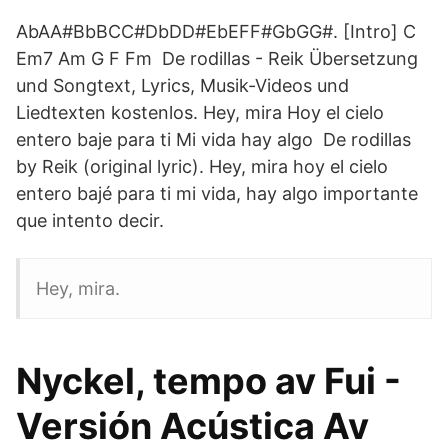
AbAA#BbBCC#DbDD#EbEFF#GbGG#. [Intro] C
Em7 Am G F Fm De rodillas - Reik Übersetzung
und Songtext, Lyrics, Musik-Videos und
Liedtexten kostenlos. Hey, mira Hoy el cielo
entero baje para ti Mi vida hay algo De rodillas
by Reik (original lyric). Hey, mira hoy el cielo
entero bajé para ti mi vida, hay algo importante
que intento decir.
Hey, mira.
Nyckel, tempo av Fui -
Versión Acústica Av