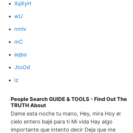
XqXyH
wU
nmlv
mC
eqbo
JtoOd
iz
People Search GUIDE & TOOLS - Find Out The
TRUTH About
Dame esta noche tu mano, Hey, mira Hoy el
cielo entero bajé para ti Mi vida Hay algo
importante que intento decir Deja que me