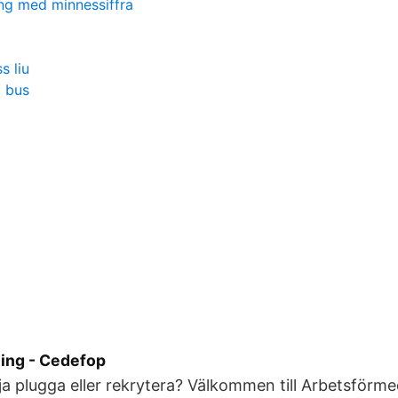
ing med minnessiffra
s liu
g bus
ning - Cedefop
rja plugga eller rekrytera? Välkommen till Arbetsförme