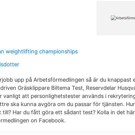
n weightlifting championships
lsdotter
örjobb upp på Arbetsförmedlingen så är du knappast
idriven Gräsklippare Biltema Test, Reservdelar Husq
 vanligt att personlighetstester används i rekrytering
ttre ska kunna avgöra om du passar för tjänsten. Hur
 till? Har du fått göra ett sådant test? Kolla in det hä
örmedlingen on Facebook.