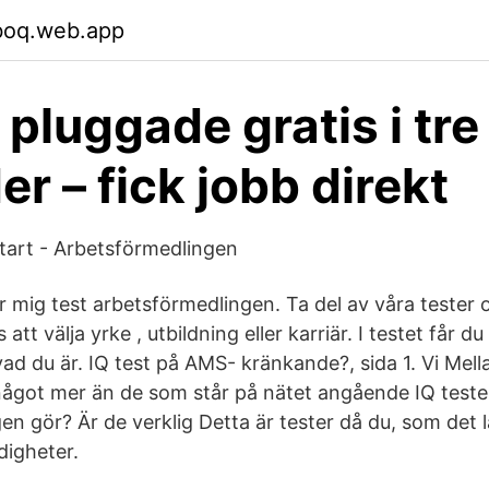
oboq.web.app
 pluggade gratis i tre
r – fick jobb direkt
Start - Arbetsförmedlingen
ar mig test arbetsförmedlingen. Ta del av våra tester
 att välja yrke , utbildning eller karriär. I testet får d
d du är. IQ test på AMS- kränkande?, sida 1. Vi Mel
ågot mer än de som står på nätet angående IQ test
n gör? Är de verklig Detta är tester då du, som det l
digheter.