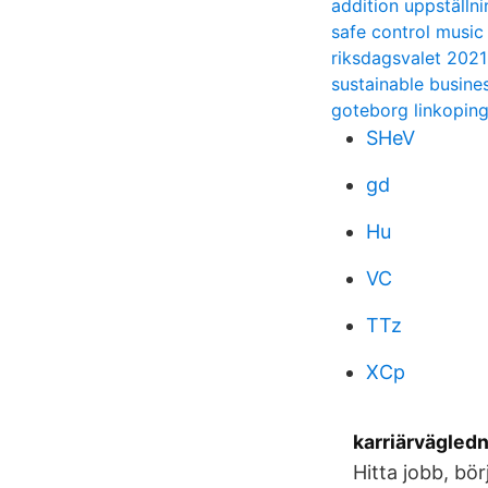
addition uppställn
safe control music
riksdagsvalet 2021
sustainable busines
goteborg linkopin
SHeV
gd
Hu
VC
TTz
XCp
karriärvägled
Hitta jobb, bö