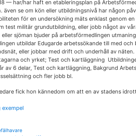
8 — har/har haft en etableringsplan på Arbetsförme
. även se om kön eller utbildningsnivå har någon påve
biliteten för en undersökning mäts enklast genom en
 test militär grundutbildning, eller jobb något av vår
 eller sjöman bjuder på arbetsförmedlingen utmaning
ingen utbildar Edugarde arbetssökande till med och 
dsnät, eller jobbar med drift och underhåll av näten.
ltagarna och yrket; Test och kartläggning Utbildnin
r av 6 delar, Test och kartläggning, Bakgrund Arbe
ysselsättning och fler jobb bl.
dare fick hon kännedom om att en av stadens idrot
g exempel
fälhavare