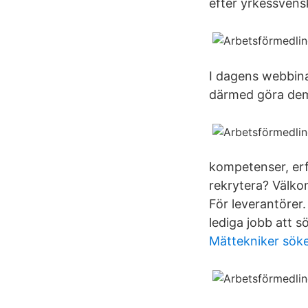
efter yrkessvens
I dagens webbina
därmed göra dem s
kompetenser, erfa
rekrytera? Välko
För leverantörer.
lediga jobb att s
Mättekniker sök