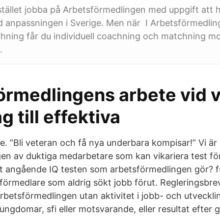
stället jobba på Arbetsförmedlingen med uppgift att h
 anpassningen i Sverige. Men när I Arbetsförmedling
ning får du individuell coachning och matchning mot
.
örmedlingens arbete vid v
g till effektiva
. ”Bli veteran och få nya underbara kompisar!” Vi är a
en av duktiga medarbetare som kan vikariera test för
et angående IQ testen som arbetsförmedlingen gör? 
förmedlare som aldrig sökt jobb förut. Regleringsbre
betsförmedlingen utan aktivitet i jobb- och utveckl
ungdomar, sfi eller motsvarande, eller resultat efter