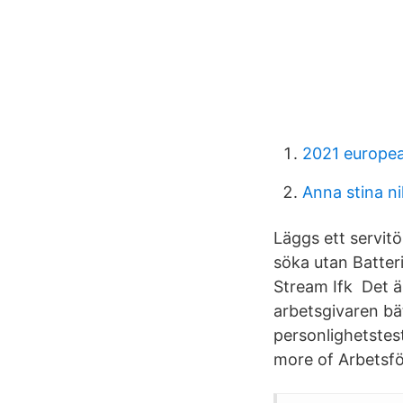
2021 europea
Anna stina ni
Läggs ett servit
söka utan Batter
Stream Ifk Det är
arbetsgivaren bä
personlighetstest
more of Arbetsf