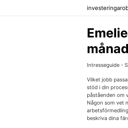
investeringar
Emelie
månade
Intresseguide - 
Vilket jobb pass
stöd i din process
påståenden om va
Någon som vet n
arbetsförmedlinge
beskriva dina fär