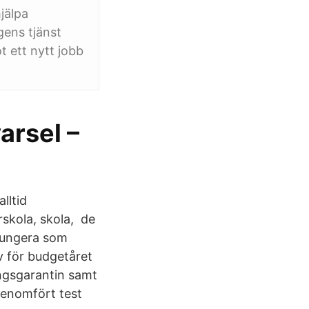
jälpa
ens tjänst
 ett nytt jobb
arsel –
lltid
skola, skola, de
fungera som
v för budgetåret
ingsgarantin samt
 genomfört test