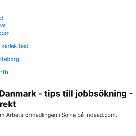
ci
nät
kdom
 kärlek test
goteborg
rth
 Danmark - tips till jobbsökning -
rekt
om Arbetsförmedlingen i Solna på Indeed.com.