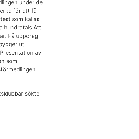
dlingen under de
rka för att få
 test som kallas
a hundratals Att
ar. På uppdrag
bygger ut
 Presentation av
gen som
tsförmedlingen
tsklubbar sökte