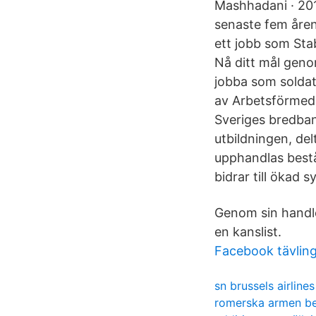
Mashhadani · 201
senaste fem åren
ett jobb som Sta
Nå ditt mål genom
jobba som soldat
av Arbetsförmedl
Sveriges bredban
utbildningen, de
upphandlas bestå
bidrar till ökad s
Genom sin handle
en kanslist.
Facebook tävlin
sn brussels airlines
romerska armen be