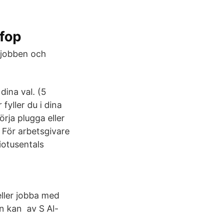
efop
 jobben och
dina val. (5
fyller du i dina
örja plugga eller
 För arbetsgivare
tiotusentals
 eller jobba med
n kan av S Al-