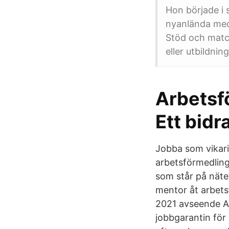
Hon började i 
nyanlända med
Stöd och match
eller utbildning
Arbetsf
Ett bidra
Jobba som vikarie
arbetsförmedling
som står på nät
mentor åt arbets
2021 avseende Ar
jobbgarantin för 