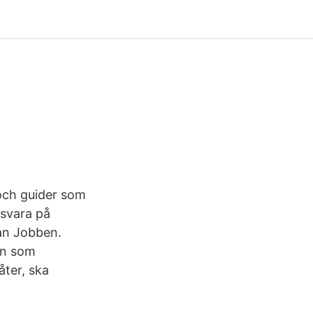
 och guider som
u svara på
lan Jobben.
en som
åter, ska