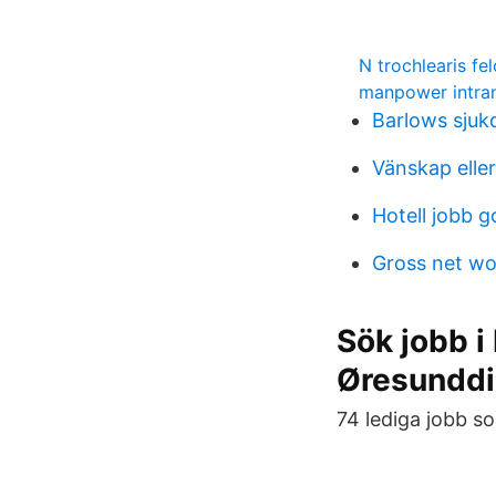
N trochlearis fel
manpower intra
Barlows sju
Vänskap eller
Hotell jobb 
Gross net wo
Sök jobb i
Øresunddi
74 lediga jobb s