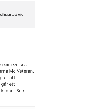
 ensam om att
varna Mc Veteran,
 för att
 går ett
r klippet See